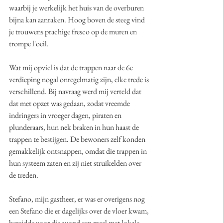
waarbij je werkelijk het huis van de overburen 
bijna kan aanraken. Hoog boven de steeg vind 
je trouwens prachige fresco op de muren en 
trompe l'oeil.
Wat mij opviel is dat de trappen naar de 6e 
verdieping nogal onregelmatig zijn, elke trede is 
verschillend. Bij navraag werd mij verteld dat 
dat met opzet was gedaan, zodat vreemde 
indringers in vroeger dagen, piraten en 
plunderaars, hun nek braken in hun haast de 
trappen te bestijgen. De bewoners zelf konden 
gemakkelijk ontsnappen, omdat die trappen in 
hun systeem zaten en zij niet struikelden over 
de treden.
Stefano, mijn gastheer, er was er overigens nog 
een Stefano die er dagelijks over de vloer kwam, 
bereidde voor die avond een maal met lokale 