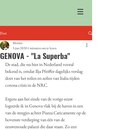
Post
Menno
5 jun 2020
1 minuten om te lezen
GENOVA - "La Superba"
De stad, die nu hier in Nederland vooral 
bekend is, omdat Ilja Pfeiffer dagelijks verslag 
doet van het reilen en zeilen van Italia tijden 
corona crisis in de NRC.
Ergens aan het einde van de vorige eeuw 
logeerde ik in Genova vlak bij de haven in een 
van de steegjes achter Piazza Caricamente op de 
bovenste verdieping van één van de 
eeuwenoude palazzi die daar staan. Zo een 